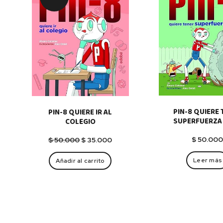
PIN-8 QUIERE 
PIN-8 QUIERE IR AL
SUPERFUERZA 
COLEGIO
El
El
$
50.00
$
50.000
$
35.000
precio
precio
original
actual
Leer más
Añadir al carrito
era:
es:
$ 50.000.
$ 35.000.