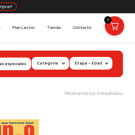
mprar!
0
Plan Lector
Tienda
Contacto
Categoría
Etapa – Edad
as especiales
Orde
Mostrando los 4 resultados
por
los
últim