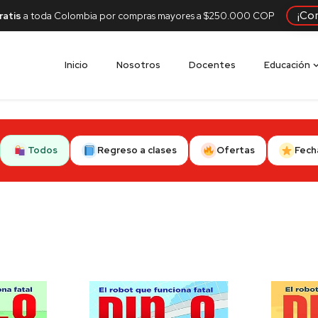
¡Co
ratis
a toda Colombia por compras mayores a $250.000 COP
Inicio
Nosotros
Docentes
Educación
Todos
Regreso a clases
Ofertas
Fech