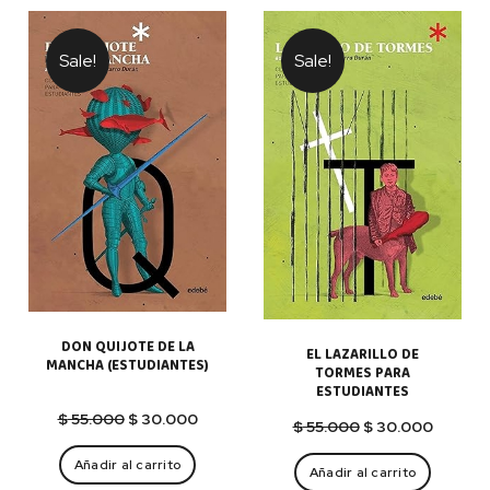
Sale!
Sale!
DON QUIJOTE DE LA
EL LAZARILLO DE
MANCHA (ESTUDIANTES)
TORMES PARA
ESTUDIANTES
El
El
$
55.000
$
30.000
El
El
$
55.000
$
30.000
precio
precio
precio
precio
original
actual
Añadir al carrito
original
actual
Añadir al carrito
era:
es:
era:
es: