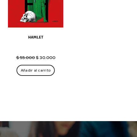
HAMLET
El
El
$
55.000
$
30.000
precio
precio
original
actual
Añadir al carrito
era:
es:
$ 55.000.
$ 30.000.