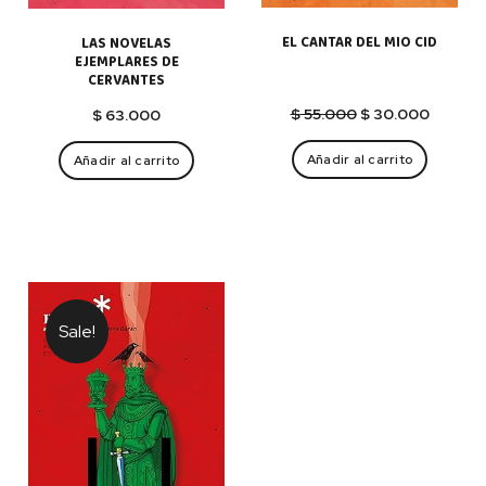
EL CANTAR DEL MIO CID
LAS NOVELAS
EJEMPLARES DE
CERVANTES
El
El
$
55.000
$
30.000
$
63.000
precio
precio
original
actual
Añadir al carrito
Añadir al carrito
era:
es:
$ 55.000.
$ 30.00
Sale!