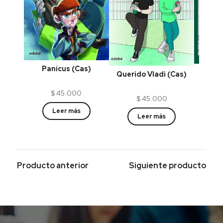
Panicus (Cas)
E
Querido Vladi (Cas)
$
45.000
$
45.000
Leer más
Leer más
Producto anterior
Siguiente producto