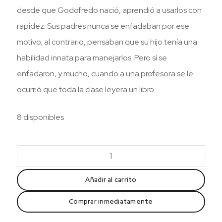
desde que Godofredo nació, aprendió a usarlos con
rapidez. Sus padres nunca se enfadaban por ese
motivo; al contrario, pensaban que su hijo tenía una
habilidad innata para manejarlos. Pero sí se
enfadaron, y mucho, cuando a una profesora se le
ocurrió que toda la clase leyera un libro.
8 disponibles
Un
esguince
en
Añadir al carrito
el
Comprar inmediatamente
cerebro
cantidad