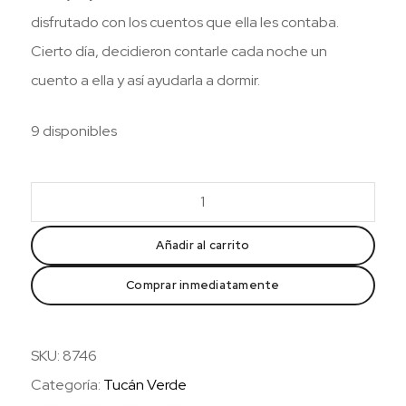
disfrutado con los cuentos que ella les contaba.
Cierto día, decidieron contarle cada noche un
cuento a ella y así ayudarla a dormir.
9 disponibles
Cuentos
para
dormir
Añadir al carrito
a
Comprar inmediatamente
la
abuela
cantidad
SKU:
8746
Categoría:
Tucán Verde