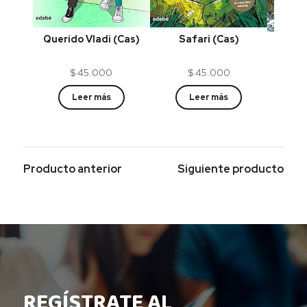
Safari (Cas)
Querido Vladi (Cas)
Pla
$
45.000
$
45.000
Leer más
Leer más
Producto anterior
Siguiente producto
REGÍSTRATE AL