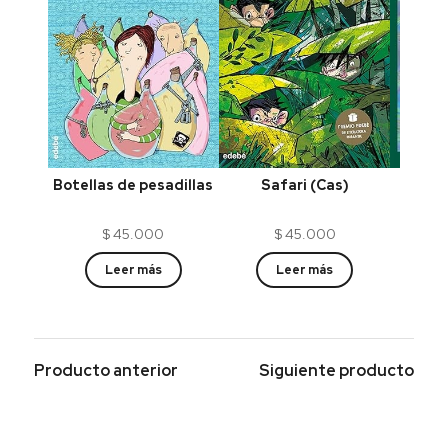
Safari (Cas)
Esco
Botellas de pesadillas
$
45.000
$
45.000
Leer más
Leer más
Producto anterior
Siguiente producto