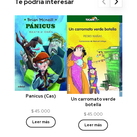
‹
›
Te podría interesar
Panicus (Cas)
Un carromato verde
Susurr
botella
$
45.000
$
45.000
Leer más
Leer más