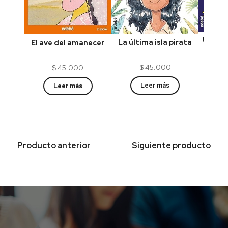
Una ca
La última isla pirata
El ave del amanecer
de c
$
45.000
$
45.000
Leer más
Leer más
Producto anterior
Siguiente producto