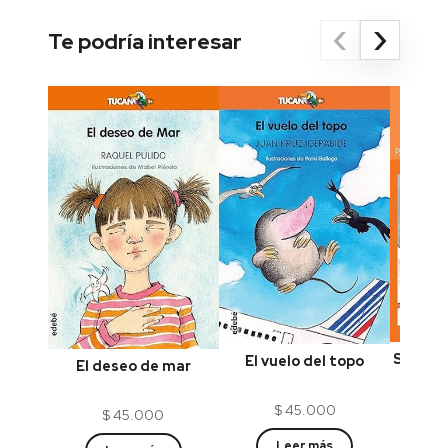
‹
›
Te podría interesar
Siete n
El vuelo del topo
El deseo de mar
$
45.000
$
45.000
Leer más