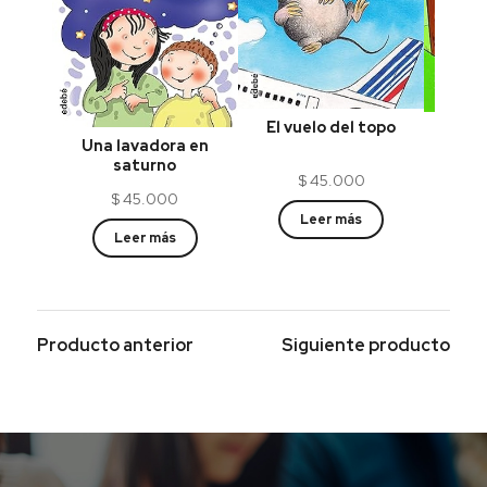
El vuelo del topo
W
Una lavadora en
saturno
$
45.000
$
45.000
Leer más
Leer más
Producto anterior
Siguiente producto