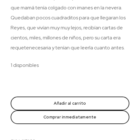
que mamá tenía colgado con imanes en la nevera.
Quedaban pocos cuadraditos para que llegaran los
Reyes, que vivían muy muy lejos, recibían cartas de
cientos, miles, millones de niños, pero su carta era
requetenecesaria y tenían que leerla cuanto antes.
1 disponibles
Rosanda
y
Añadir al carrito
el
arte
Comprar inmediatamente
del
birlibirloque
cantidad