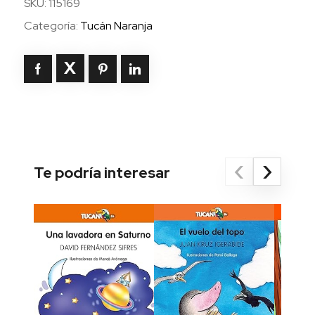
SKU:
115169
Categoría:
Tucán Naranja
‹
›
Te podría interesar