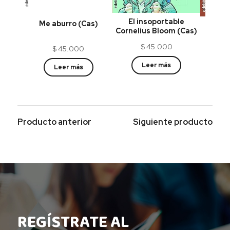
El insoportable
Me aburro (Cas)
Se t
Cornelius Bloom (Cas)
$
45.000
$
45.000
Leer más
Leer más
Producto anterior
Siguiente producto
REGÍSTRATE AL