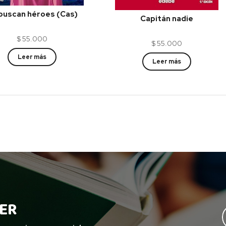
buscan héroes (Cas)
Capitán nadie
$
55.000
$
55.000
Leer más
Leer más
ER