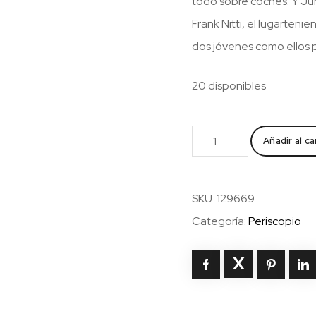
todo sobre coches. Y Jún
Frank Nitti, el lugarten
dos jóvenes como ellos
20 disponibles
Tu
Añadir al ca
sucia
rata
cantidad
SKU:
129669
Categoría:
Periscopio