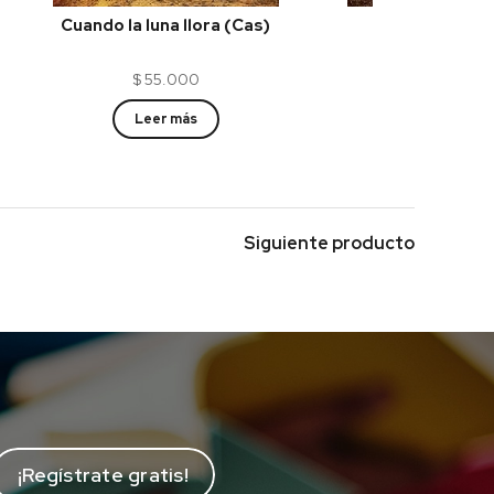
Cuando la luna llora (Cas)
Mentira (C
$
55.000
$
55.00
Leer más
Leer más
Siguiente producto
¡Regístrate gratis!