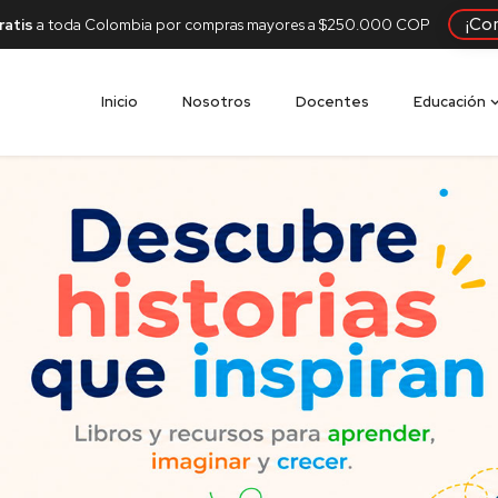
¡Co
ratis
a toda Colombia por compras mayores a $250.000 COP
Inicio
Nosotros
Docentes
Educación