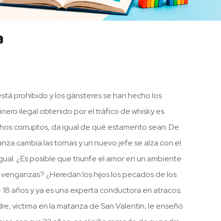
a
está prohibido y los gánsteres se han hecho los
inero ilegal obtenido por el tráfico de whisky es
os corruptos, da igual de qué estamento sean. De
za cambia las tornas y un nuevo jefe se alza con el
gual. ¿Es posible que triunfe el amor en un ambiente
 y venganzas? ¿Heredan los hijos los pecados de los
 18 años y ya es una experta conductora en atracos;
e, víctima en la matanza de San Valentín, le enseñó