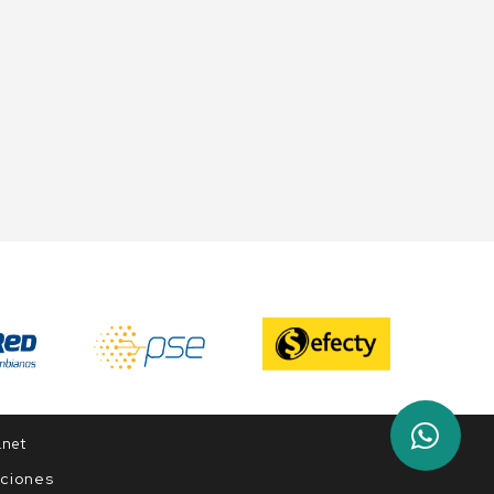
.net
uciones