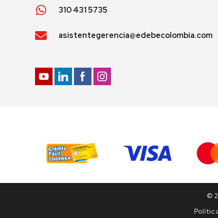
310 431 5735
asistentegerencia@edebecolombia.com
© 2
Políti