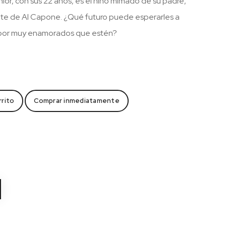
ior, con sus 22 años, es el niño mimado de su padre,
iente de Al Capone. ¿Qué futuro puede esperarles a
 por muy enamorados que estén?
rrito
Comprar inmediatamente