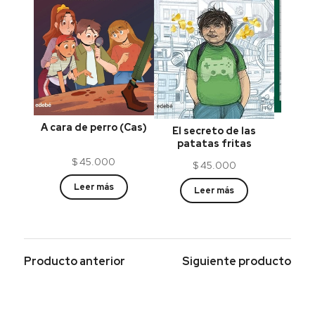
E
A cara de perro (Cas)
El secreto de las
patatas fritas
$
45.000
$
45.000
Leer más
Leer más
Producto anterior
Siguiente producto