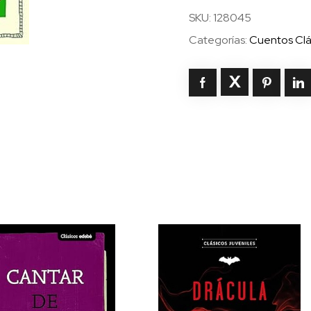
(Cas)
SKU:
128045
cantidad
Categorías:
Cuentos Clá