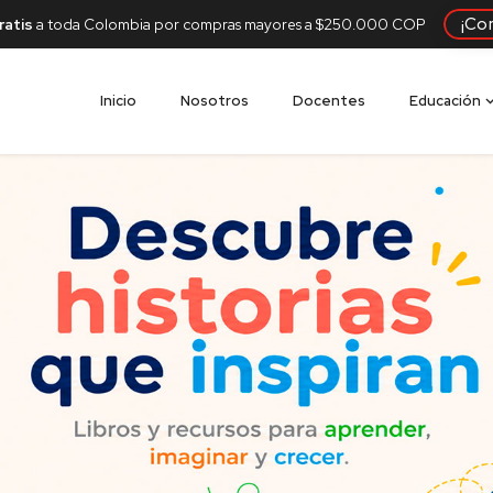
¡Co
ratis
a toda Colombia por compras mayores a $250.000 COP
Inicio
Nosotros
Docentes
Educación