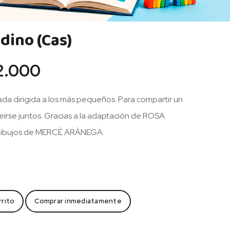
dino (Cas)
El
2.000
io
precio
nal
actual
rada dirigida a los más pequeños. Para compartir un
es:
 reírse juntos. Gracias a la adaptación de ROSA
.000.
$ 42.000.
dibujos de MERCÈ ARÀNEGA.
rrito
Comprar inmediatamente