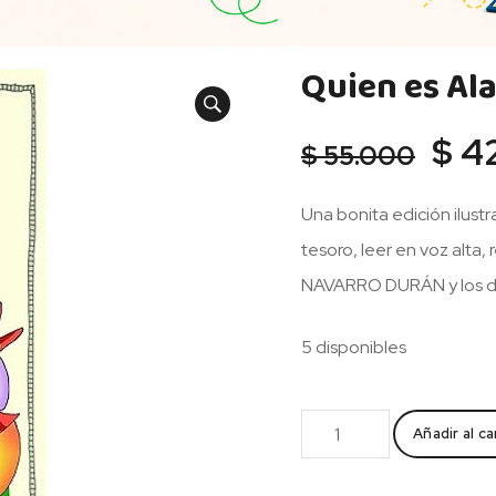
Quien es Ala
El
$
4
$
55.000
prec
origi
Una bonita edición ilust
era:
tesoro, leer en voz alta,
$ 55
NAVARRO DURÁN y los 
5 disponibles
Quien
Añadir al ca
es
Aladino