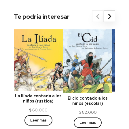
‹
›
Te podría interesar
La Ilíada contada a los
Las
El cid contado a los
niños (rustica)
Bécq
niños (escolar)
$
60.000
$
82.000
Leer más
Leer más