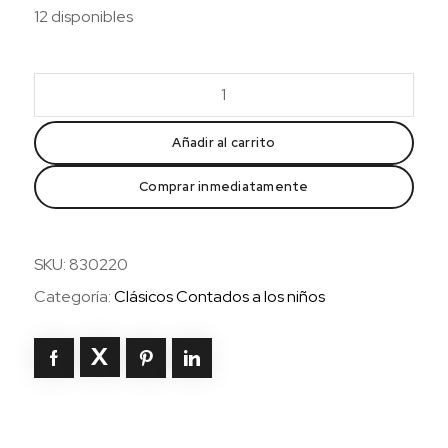
12 disponibles
La
Eneida
contada
Añadir al carrito
a
Comprar inmediatamente
los
niños
(rustica)
SKU:
830220
cantidad
Categoría:
Clásicos Contados a los niños