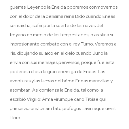
guerras. Leyendo la Eneida podremos conmovernos
con el dolor de la bellísima reina Dido cuando Eneas
se marcha, sufrir por la suerte de las naves del
troyano en medio de las tempestades, o asistir a su
impresionante combate con el rey Turno. Veremos a
Iris, dibujando su arco en el cielo cuando Juno la
envía con sus mensajes perversos, porque fue esta
poderosa diosa la gran enemiga de Eneas. Las
aventuras y las luchas del héroe Eneas maravillan y
asombran. Así comienza la Eneida, tal como la
escribió Virgilio: Arma virumque cano Troiae qui
primus ab oris Italiam fato profugus Laviniaque uenit
litora