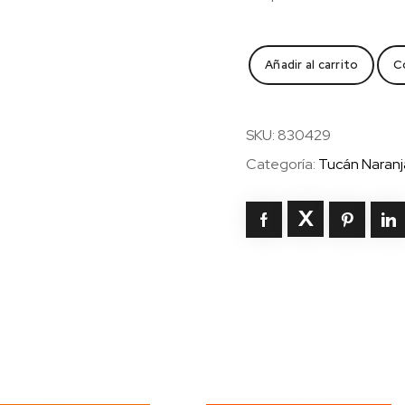
Episodio
Añadir al carrito
C
final
cantidad
SKU:
830429
Categoría:
Tucán Naranj