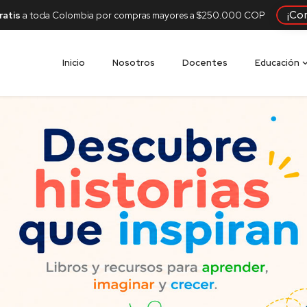
¡Co
ratis
a toda Colombia por compras mayores a $250.000 COP
Inicio
Nosotros
Docentes
Educación