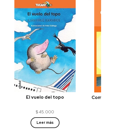
El vuelo del topo
Como corregir a u
malvad
$
45.000
$
45.00
Leer más
Leer más