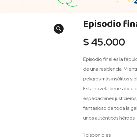
Episodio fin
$
45.000
Episodio final es la fab
de una residencia. Mient
peligros más insólitos y
Esta novela tiene abuelo
espadachines justicieros
fantasioso de toda la ga
unos auténticos héroes.
1 disponibles