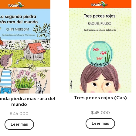
Tres peces rojos (Cas)
nda piedra mas rara del
mundo
$
45.000
$
45.000
Leer más
Leer más