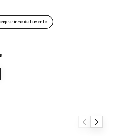
omprar inmediatamente
a
‹
›