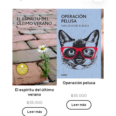
Operación pelusa
El mu
El espíritu del último
verano
$
55.000
$
55.000
Leer más
Leer más