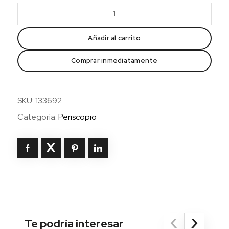
El
síndrome
Bergerac
Añadir al carrito
(Cas)
Comprar inmediatamente
cantidad
SKU:
133692
Categoría:
Periscopio
‹
›
Te podría interesar