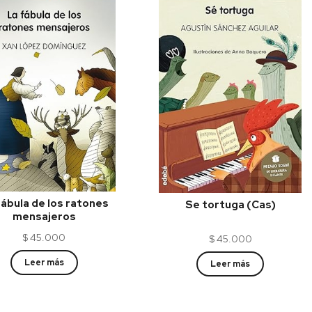
fábula de los ratones
Se tortuga (Cas)
mensajeros
$
45.000
$
45.000
Leer más
Leer más