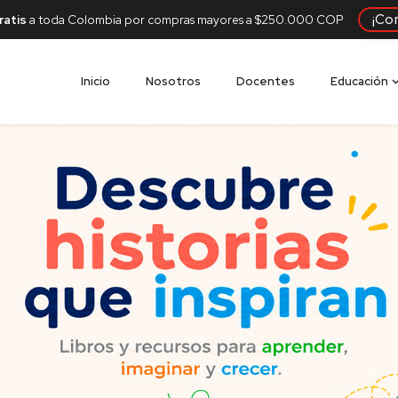
¡Co
ratis
a toda Colombia por compras mayores a $250.000 COP
Inicio
Nosotros
Docentes
Educación