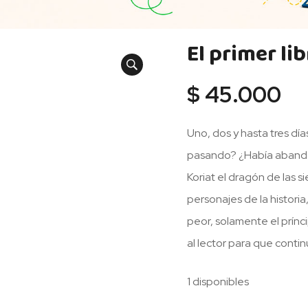
El primer li
$
45.000
Uno, dos y hasta tres días
pasando? ¿Había abandon
Koriat el dragón de las 
personajes de la historia
peor, solamente el prínc
al lector para que conti
1 disponibles