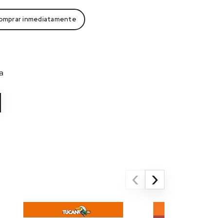
omprar inmediatamente
a
‹
›