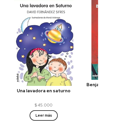
Benjamin Wilson y 
maléfic
Una lavadora en saturno
$
45.00
$
45.000
Leer más
Leer más