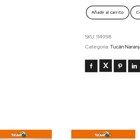
El
Añadir al carrito
C
primer
libro
que
SKU:
114998
conseguí
Categoría:
Tucán Naranj
terminar
cantidad