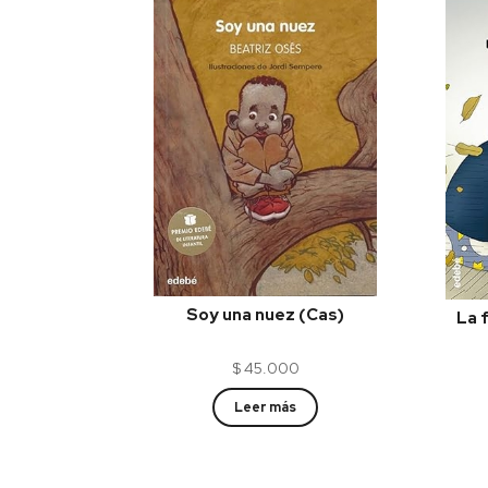
Soy una nuez (Cas)
La 
$
45.000
Leer más