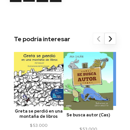
‹
›
Te podría interesar
Mi pa
Greta se perdió en una
Se busca autor (Cas)
montaña de libros
$
53.000
$
53.000