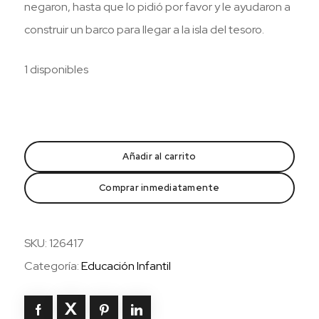
negaron, hasta que lo pidió por favor y le ayudaron a
construir un barco para llegar a la isla del tesoro.
1 disponibles
El
pirata
Añadir al carrito
sin
barco
Comprar inmediatamente
cantidad
SKU:
126417
Categoría:
Educación Infantil