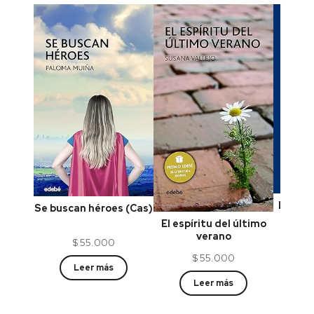
Las lá
Se buscan héroes (Cas)
El espíritu del último
verano
$
55.000
$
55.000
Leer más
Leer más