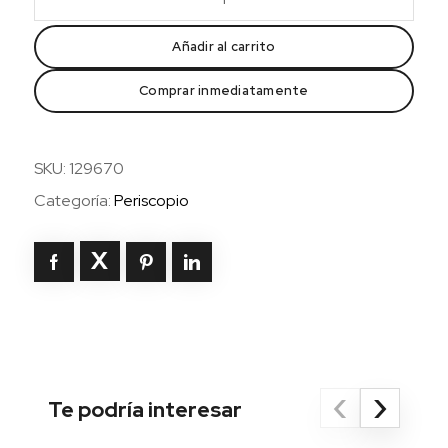
efecto
Frankenstein
Añadir al carrito
(Cas)
Comprar inmediatamente
cantidad
SKU:
129670
Categoría:
Periscopio
‹
›
Te podría interesar