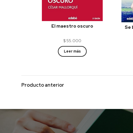
El maestro oscuro
Se 
$
55.000
Leer más
Producto anterior