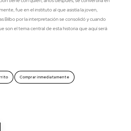
ión tiene con quien, años después, se convertiría en
nte, fue en el instituto al que asistía la joven,
as Bilbo por la interpretación se consolidó y cuando
e son el tema central de esta historia que aquí será
rrito
Comprar inmediatamente