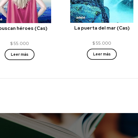
La puerta del mar (Cas)
buscan héroes (Cas)
$
55.000
$
55.000
Leer más
Leer más