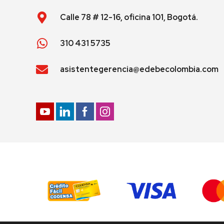
Calle 78 # 12-16, oficina 101, Bogotá.
310 431 5735
asistentegerencia@edebecolombia.com