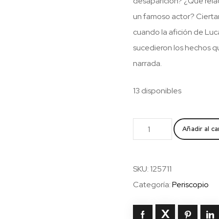
desaparición? ¿Qué relac
un famoso actor? Ciertame
cuando la afición de Luc
sucedieron los hechos qu
narrada.
13 disponibles
El
Añadir al ca
actor
Lucas
Bilbo
SKU:
125711
(Cas)
Categoría:
Periscopio
cantidad