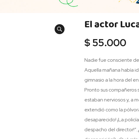
El actor Luca
$
55.000
Nadie fue consciente de 
Aquella mañana había ido
gimnasio a la hora del en
Pronto sus compañeros s
estaban nerviosos y, a m
extendió como la pólvora
desaparecido! ¡La policí
despacho del director!”.