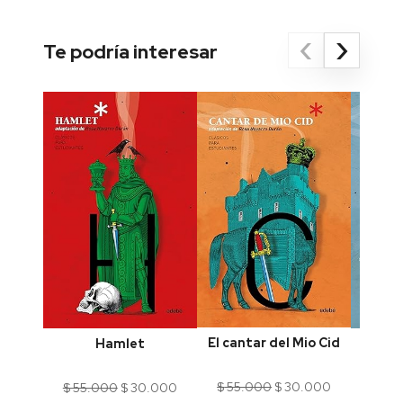
‹
›
Te podría interesar
El cantar del Mio Cid
Hamlet
La
El
El
El
El
$
55.000
$
30.000
$
55.000
$
30.000
$
55.