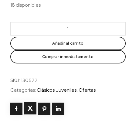
18 disponibles
20000
leguas
de
Añadir al carrito
viaje
Comprar inmediatamente
submarino
cantidad
SKU:
130572
Categorías:
Clásicos Juveniles
,
Ofertas