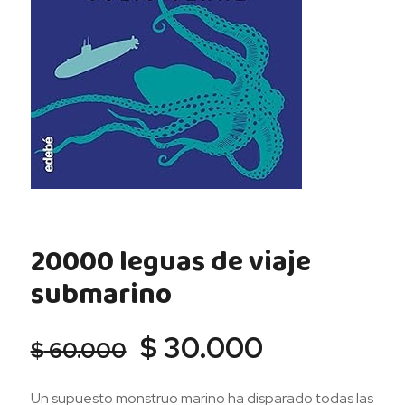
20000 leguas de viaje
submarino
El
El
$
30.000
$
60.000
precio
precio
original
actual
Un supuesto monstruo marino ha disparado todas las