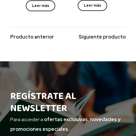
precio
precio
precio
precio
Leer más
Leer más
original
actual
original
actual
era:
es:
era:
es:
$ 55.000.
$ 30.000.
$ 55.000.
$ 30.000.
Producto anterior
Siguiente producto
REGÍSTRATE AL
NEWSLETTER
Para acceder a
ofertas exclusivas, novedades y
promociones especiales.