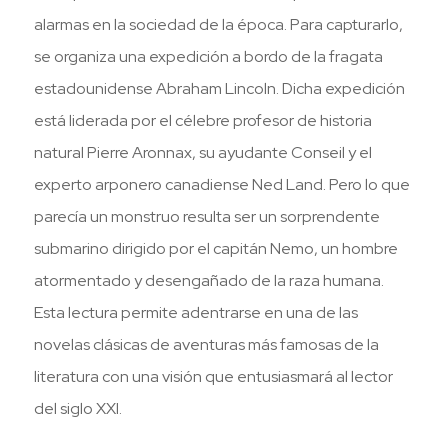
era:
es:
alarmas en la sociedad de la época. Para capturarlo,
$ 60.000.
$ 30.000.
se organiza una expedición a bordo de la fragata
estadounidense Abraham Lincoln. Dicha expedición
está liderada por el célebre profesor de historia
natural Pierre Aronnax, su ayudante Conseil y el
experto arponero canadiense Ned Land. Pero lo que
parecía un monstruo resulta ser un sorprendente
submarino dirigido por el capitán Nemo, un hombre
atormentado y desengañado de la raza humana.
Esta lectura permite adentrarse en una de las
novelas clásicas de aventuras más famosas de la
literatura con una visión que entusiasmará al lector
del siglo XXI.